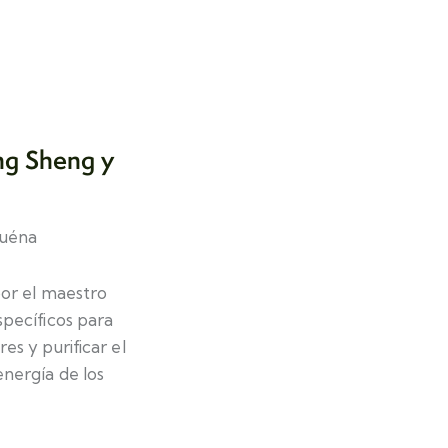
ng Sheng y
quéna
por el maestro
specíficos para
es y purificar el
nergía de los