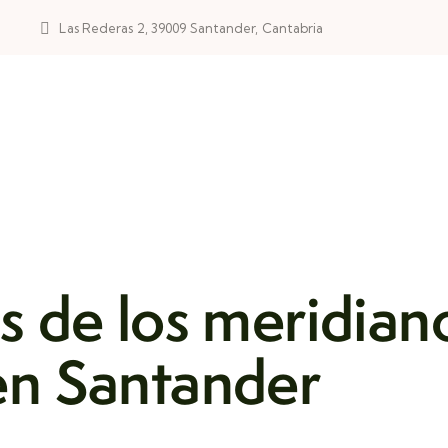
2
Las Rederas 2, 39009 Santander, Cantabria
s de los meridian
en Santander