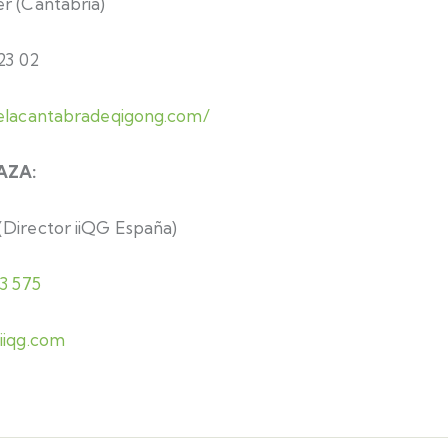
r (Cantabria)
23 02
uelacantabradeqigong.com/
AZA:
(Director iiQG España)
3 575
iiqg.com