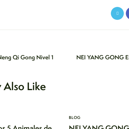
Neng Qi Gong Nivel 1
NEI YANG GONG 
 Also Like
BLOG
os 5 Animales de
NEI YANG GONG